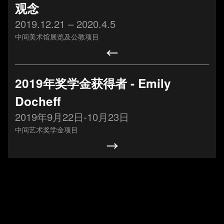
观念
2019.12.21 – 2020.4.5
中间美术馆展览及公教项目
2025年6月14日中间
艺术基金会合作项
2019年奖学金获得者 - Emily
目，由北京文化发展
基金会资助的画展“美
Docheff
党建引领促发展，调
在斯——赵文量与杨
2019年9月22日-10月23日
研交流聚合力 ――第
雨澍的自由世界”将在
中间艺术奖学金项目
一联合党委走访北京
北京中间美术馆开
中间艺术基金会
幕。
20250610
20250613
基金会新闻
基金会新闻