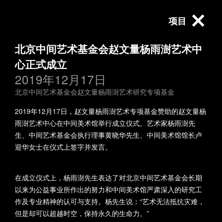
项目
北京中间艺术基金会赵文量杨雨澍艺术中
全部
中间艺术奖学金项目
心正式成立
2019年12月17日
北京中间艺术基金会赵文量杨
基金会新闻
北京中间艺术基金会赵文量杨雨澍艺术研究专项基金
雨澍艺术研究专项基金
2019年12月17日，赵文量杨雨澍艺术专项基金赞助的赵文量杨
雨澍艺术中心在中间美术馆举行成立仪式。艺术家杨雨澍先
中间美术馆展览及公教项目
基金会青少艺术教育项目
生、中间艺术基金会执行理事黄晓华先生、中间美术馆馆长卢
迎华女士在仪式上签字并发言。
北京中间艺术基金会
以捐赠促共享：“建学
在成立仪式上，杨雨澍先生表达了对北京中间艺术基金会长期
第四届第四次理事会
书房”揭牌启用
以来为公益事业所作出的努力和中间美术馆严肃深入的研究工
2025-12-24
在中间美术馆会议室
作及专业精神的认可与支持。杨先生说：“艺术无法抵抗灾难，
但是却可以超越时空，保持永久的生命力。”
基金会新闻
召开