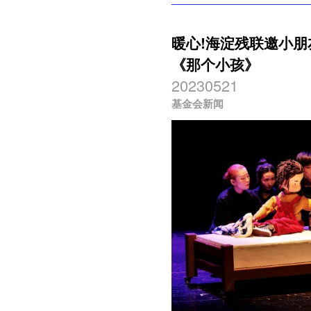
暖心!海淀残联邀小
《那个小孩》
20230521
基金会新闻